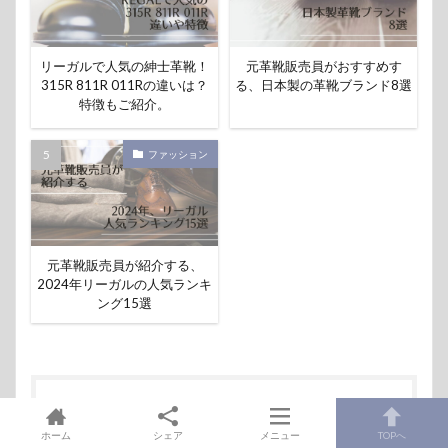
リーガルで人気の紳士革靴！
元革靴販売員がおすすめす
315R 811R 011Rの違いは？
る、日本製の革靴ブランド8選
特徴もご紹介。
ファッション
元革靴販売員が紹介する、
2024年リーガルの人気ランキ
ング15選
この記事を書いた人
ホーム
シェア
メニュー
TOPへ