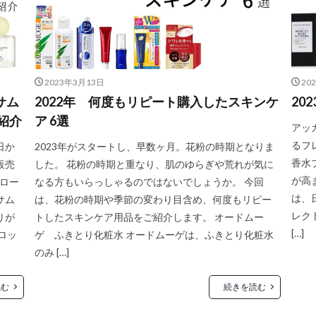
2023年3月13日
20
サム
2022年 何度もリピート購入したスキンケ
20
紹介
ア 6選
アッ
るフ
日か
2023年がスタートし、早数ヶ月。花粉の時期となりま
香水
販売
した。 花粉の時期と重なり、肌のゆらぎや荒れが気に
が高
マロー
なる方もいらっしゃるのではないでしょうか。 今回
は、
サム
は、花粉の時期や季節の変わり目含め、何度もリピー
レク
りが
トしたスキンケア用品をご紹介します。 オードムー
[…]
ロッ
ゲ ふきとり化粧水 オードムーゲは、ふきとり化粧水
のみ […]
読む
続きを読む