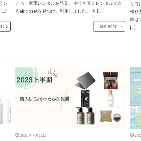
ラン
ころ、家電レンタルを発見。 中でも安くレンタルでき
り方
…]
るair closetを見つけ、利用しました。 今 […]
作り
粋は
読む
続きを読む
[…]
2023年7月11日
20