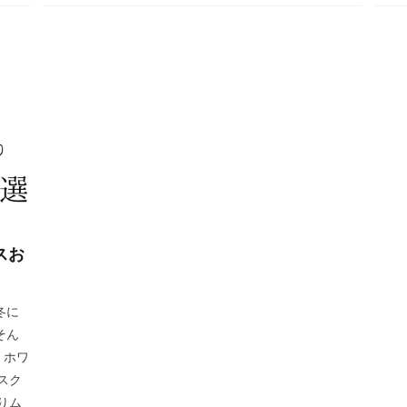
スお
冬に
そん
 ホワ
スク
りム