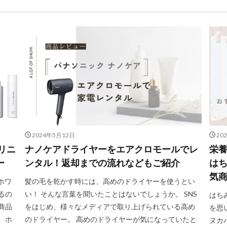
2024年5月12日
20
リニ
ナノケアドライヤーをエアクロモールでレ
栄
ー
ンタル！返却までの流れなどもご紹介
は
気
ホワ
髪の毛を乾かす時には、高めのドライヤーを使うとい
るの
い！ そんな言葉を聞いたことはないでしょうか。 SNS
はち
商品
をはじめ、様々なメディアで取り上げられている高め
を思
 ホ
のドライヤー。 高めのドライヤーが気になっていたと
ヌカ