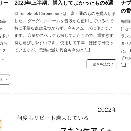
リー
2023年上半期、購入してよかったもの6選
ナプ
の
Chromebook Chromebookは、富士通のものを購入しま
した。 グーグルクロームを普段から使用しているので
商品
梅雨
特に不便な点は見つからず、今もスムーズに使えてい
か。
にな
ます。 容量やスペックも探していたもので、重すぎず
も多い
ラン
持ち運びしやすいです。 使用して半年、ほぼ毎日使っ
る方も
ませ
ていますが、電池の減り具合も今のと […]
イス
た。
す。
ぞれ
続きを読む
[…]
読む