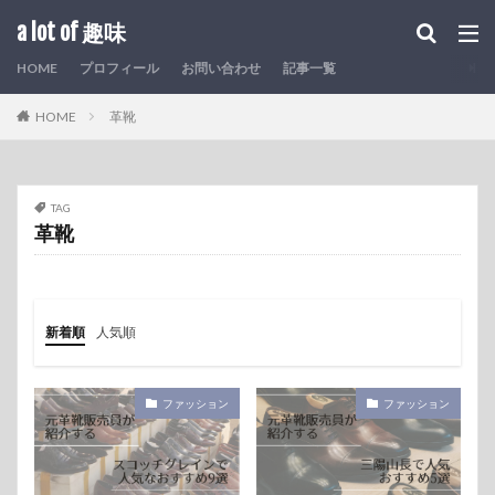
a lot of 趣味
HOME
プロフィール
お問い合わせ
記事一覧
HOME
革靴
TAG
革靴
新着順
人気順
ファッション
ファッション